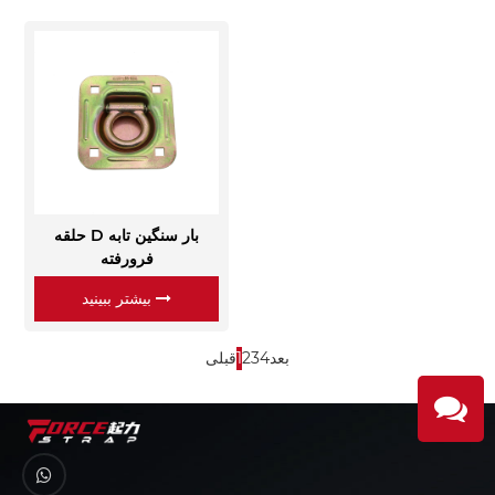
حلقه D بار سنگین تابه
فرورفته
بیشتر ببینید
بعد
4
3
2
1
قبلی