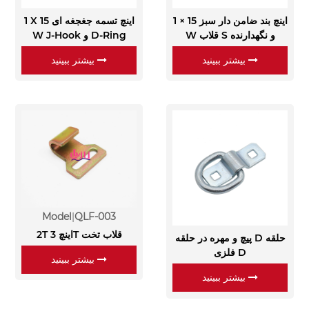
1 × 15 اینچ بند ضامن دار سبز
1 X 15 اینچ تسمه جغجغه ای
W قلاب S و نگهدارنده
W J-Hook و D-Ring
بیشتر ببینید
بیشتر ببینید
Model
QLF-003
2T اینچ 3T قلاب تخت
پیچ و مهره در حلقه D حلقه
فلزی D
بیشتر ببینید
بیشتر ببینید